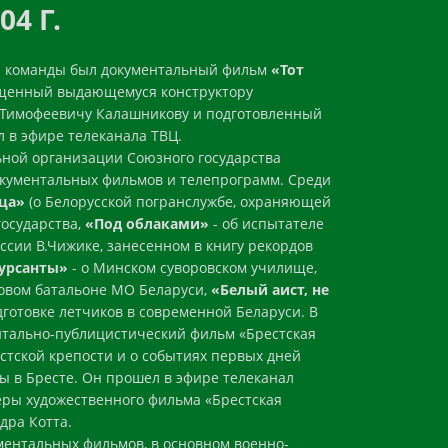
04 Г.
й команды был документальный фильм
«Тот
ященный выдающемуся конструктору
 Тимофеевичу Калашникову и подготовленный
л в эфире телеканала ТВЦ.
ьной организации Союзного государства
окументальных фильмов и телепрограмм. Среди
ца»
(о Белорусской погранслужбе, охраняющей
осударства,
«Под облаками»
- об испытателе
сии В.Чижике, занесенном в книгу рекордов
Курсанты»
- о Минском суворовском училище,
ковом батальоне МО Беларуси,
«Белый аист, не
дготовке летчиков в современной Беларуси. В
нтально-публицистический фильм «Брестская
естской крепости и о событиях первых дней
 в Бресте. Он прошел в эфире телеканал
еры художественного фильма «Брестская
дра Котта.
ументальных фильмов, в основном военно-