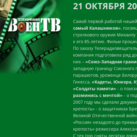
21 ОКТЯБРЯ 20
Самой первой работой наше
самый Калашников»
, посв
стрелкового оружия Михаилу
к его 85-летию. Фильм проше
По заказу Телерадиовещател
компания подготовила ряд д
них –
«Союз-Западная грани
западную границу Союзного г
парашютов, уроженце Белорус
Гинесса,
«Кадеты, Юнкера, 
«Солдаты памяти»
- о поис
разминись с мечтой»
- о по
2007 году мы сделали докуме
крепость» - о защитниках Бр
Великой Отечественной войны
«Россия» незадолго до премь
крепость» режиссера Алексан
С тех пор сняты десятки док